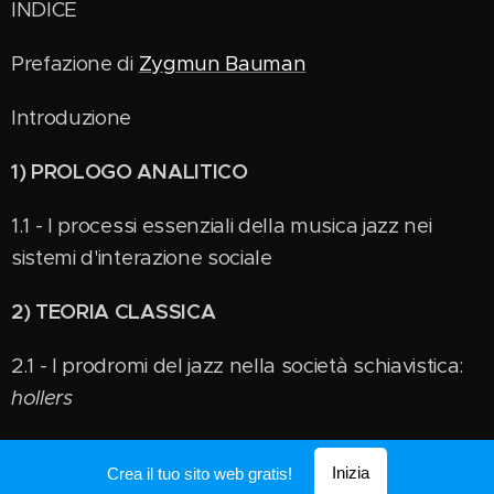
INDICE
Prefazione di
Zygmun Bauman
Introduzione
1)
PROLOGO ANALITICO
1.1 - I processi essenziali della musica jazz nei
sistemi d'interazione sociale
2)
TEORIA CLASSICA
2.1 - I prodromi del jazz nella società schiavistica:
hollers
2.2 - L'european-mind nel Nuovo Mondo: modelli
Inizia
Crea il tuo sito web gratis!
socio-musicali, teorie razziali e ideologie coloniali.